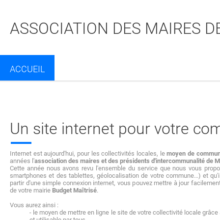
ASSOCIATION DES MAIRES D
ACCUEIL
Partager sur Facebook
Partager sur Twitt
Partager s
Par
Un site internet pour votre c
Internet est aujourd'hui, pour les collectivités locales, le
moyen de communi
années l'
association des maires et des présidents d'intercommunalité de 
Cette année nous avons revu l'ensemble du service que nous vous proposi
smartphones et des tablettes, géolocalisation de votre commune...) et qu'
partir d'une simple connexion internet, vous pouvez mettre à jour facilement
de votre mairie
Budget Maîtrisé
.
Vous aurez ainsi :
- le moyen de mettre en ligne le site de votre collectivité locale gr
et utilisable par tous,